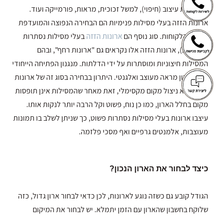
אפשרויות עיצוב (חיפוי), למשל זכוכית, מראות, פורמייקה ועוד.
ארונות הזזה בעלי מסילות פנימיות הם הבחירה הנפוצה והמועדפת
על רוב הלקוחות. סוג נוסף הם
ארונות הזזה
בעלי מסילות נסתרות
(חיצוניות), ארונות הזזה אלו נקראים גם "ארונות רחף", ובהם
המסילות חיצוניות ומוסתרות על ידי הדלתות. מנגנון הפתיחה הייחודי
נותן לארון מראה מעוצב ואלגנטי. היתרון בבחירה בסוג זה של ארונות
הזזה, הוא ניצול מקום מקסימלי, זאת מאחר שהמסילות אינן תופסות
מקום בחלל הארון, כמו כן נוח, פשוט וקל הרבה יותר לנקות אותו.
עיצבו ארונות בעלי מסילות נסתרות פשוט, כך שניתן לשלב בו תמונות
מעוצבות, אלמנטים גרפיים ואף מסכי פלזמה.
כיצד לבחור את הארון הנכון?
הגודל קובע גם כשזה נוגע לארונות, לכן כדאי לבחור ארון גדול, כזה
שלוקח בחשבון שהארון עם הזמן יתמלא. יש לבחור את המיקום