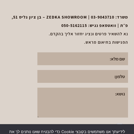
משרד:
03-9043710
| ZEDKA SHOWROOM – בן ציון גליס 51,
פ״ת | וואטסאפ נגיש:
050-5162115
נא להשאיר פרטים ונציג יחזור אליך בהקדם.
הפגישות בתיאום מראש.
א
אני אני מאשר את
תקנון מדיניות הפרטיות
י
לידיעתך אנו משתמשים בקובצי Cookie כדי להבטיח שאנו נותנים לך את
ותנאי השימוש
באתר