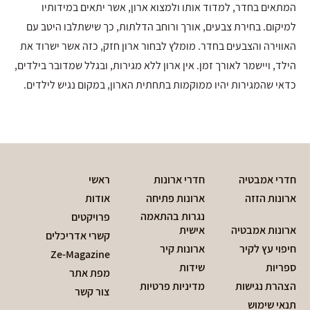
המתאים בחדר, למדוד אותו ולמצוא ארון, אשר יתאים במידותיו
למיקום. בחירת צבעים, אורך ורוחב הדלתות, כך שישתלבו היטב עם
האווירה והצבעים בחדר. מומלץ לבחור ארון חזק, כזה אשר ישרוד את
הילד, ויישמר לאורך זמן. אין ארון ללא מגירות, ובגלל שמדובר בילדים,
כדאי שהמגירות יהיו ממוקמות בתחתית הארון, במקום נגיש לילדים.
חדרי אמבטיה
חדרי ארונות
ראשי
ארונות הזזה
ארונות פתיחה
אודות
נגרות בהתאמה
פרויקטים
ארונות אמבטיה
אישית
קשרי אדריכלים
חיפוי עץ לקיר
ארונות קיר
Ze-Magazine
ספריות
שידות
מפת אתר
הצהרת נגישות
מדיניות פרטיות
צור קשר
תנאי שימוש