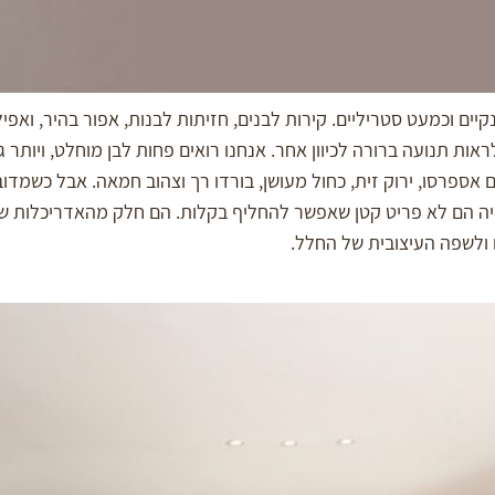
יים וכמעט סטריליים. קירות לבנים, חזיתות לבנות, אפור בהיר, ואפ
 פנים מודרני. אבל במהלך 2026, אפשר לראות תנועה ברורה לכיוון אחר. אנחנו רואים פחות לבן
חום אספרסו, ירוק זית, כחול מעושן, בורדו רך וצהוב חמאה. אבל כשמ
אמבטיה הם לא פריט קטן שאפשר להחליף בקלות. הם חלק מהאדריכלות של
 ולשפה העיצובית של החלל.