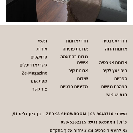
חדרי אמבטיה
חדרי ארונות
ראשי
ארונות הזזה
ארונות פתיחה
אודות
נגרות בהתאמה
פרויקטים
ארונות אמבטיה
אישית
קשרי אדריכלים
חיפוי עץ לקיר
ארונות קיר
Ze-Magazine
ספריות
שידות
מפת אתר
הצהרת נגישות
מדיניות פרטיות
צור קשר
תנאי שימוש
משרד:
03-9043710
| ZEDKA SHOWROOM – בן ציון גליס 51,
פ״ת | וואטסאפ נגיש:
050-5162115
נא להשאיר פרטים ונציג יחזור אליך בהקדם.