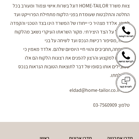
צוות משרד HOME-TAILOR דוגל בשרות אישי וצמוד ומעורב בכל
החלטה והתלבטות שעומדת בפני הלקוח מתחילת הפרוייקט ועד
לסופו. אלדד מצהיר כי ייחודו של המשרד הינו בצד הטכני והקפדה
במקביל על הצד היצירתי. מקור השראתו העיקרי נשאב מהלקוח
שמולו ,מסיפור רכישת הנכס ועד לשיחה על בני
המשפחה,תחביבים והווי חיי היומיום שלהם. אלדד מאמין כי
תשוקתו למקצוע והרצון להפנים את רצונות הלקוח הם אלו
שמובילים אותו בסופו של דבר לתוצאות הטובות הנראות בנכס
ולהצלחתו.
מייל: eldad@home-tailor.co.il
טלפון: 03-7560909
חדרי אמבטיה
חדרי ארונות
ראשי