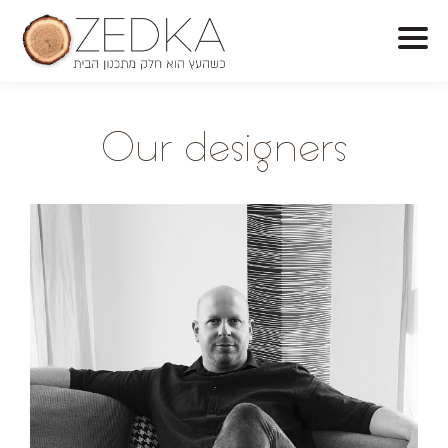
O
ur designers