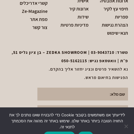
ארונות אמבטיה
אישית
קשרי אדריכלים
חיפוי עץ לקיר
ארונות קיר
Ze-Magazine
ספריות
שידות
מפת אתר
הצהרת נגישות
מדיניות פרטיות
צור קשר
תנאי שימוש
משרד:
03-9043710
| ZEDKA SHOWROOM – בן ציון גליס 51,
פ״ת | וואטסאפ נגיש:
050-5162115
נא להשאיר פרטים ונציג יחזור אליך בהקדם.
הפגישות בתיאום מראש.
לידיעתך אנו משתמשים בקובצי Cookie כדי להבטיח שאנו נותנים לך את
החוויה הטובה ביותר באתר שלנו. שימוש באתר זה מהווה את הסכמתך
לתנאי זה.