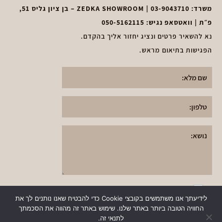
משרד:
03-9043710
| ZEDKA SHOWROOM – בן ציון גליס 51,
פ״ת | וואטסאפ נגיש:
050-5162115
נא להשאיר פרטים ונציג יחזור אליך בהקדם.
הפגישות בתיאום מראש.
א
אני אני מאשר את
תקנון מדיניות הפרטיות
י
לידיעתך אנו משתמשים בקובצי Cookie כדי להבטיח שאנו נותנים לך את
ותנאי השימוש
באתר
ש
החוויה הטובה ביותר באתר שלנו. שימוש באתר זה מהווה את הסכמתך
שלח
לתנאי זה.
ו