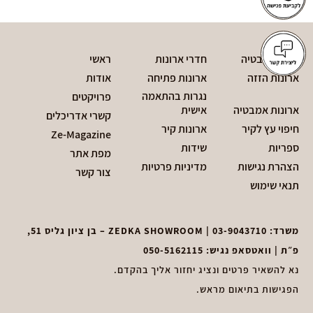
חדרי אמבטיה
חדרי ארונות
ראשי
ארונות הזזה
ארונות פתיחה
אודות
נגרות בהתאמה
פרויקטים
ארונות אמבטיה
אישית
קשרי אדריכלים
חיפוי עץ לקיר
ארונות קיר
Ze-Magazine
ספריות
שידות
מפת אתר
הצהרת נגישות
מדיניות פרטיות
צור קשר
תנאי שימוש
משרד:
03-9043710
| ZEDKA SHOWROOM – בן ציון גליס 51,
פ״ת | וואטסאפ נגיש:
050-5162115
נא להשאיר פרטים ונציג יחזור אליך בהקדם.
הפגישות בתיאום מראש.