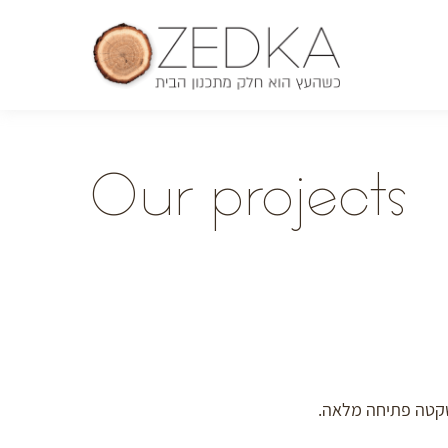
O
ur projects