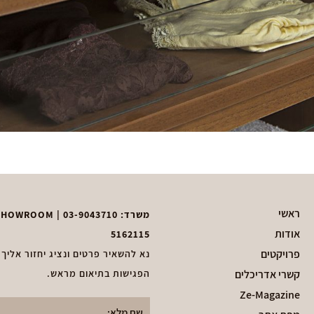
ראשי
משרד:
03-9043710
| ZEDKA SHOWROOM – בן ציון גליס 51, פ״ת | וואטסאפ נגיש:
אודות
5162115
פרויקטים
נא להשאיר פרטים ונציג יחזור אליך
קשרי אדריכלים
הפגישות בתיאום מראש.
Ze-Magazine