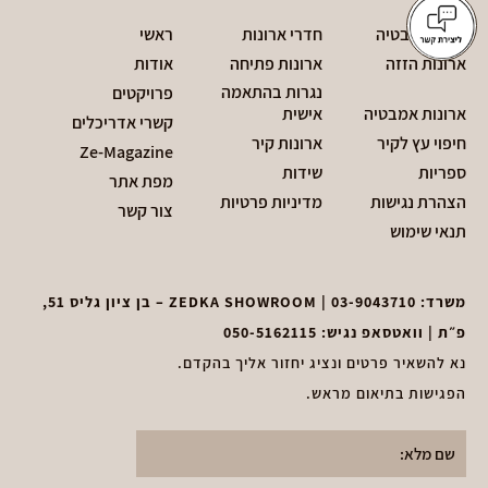
חדרי אמבטיה
חדרי ארונות
ראשי
ארונות הזזה
ארונות פתיחה
אודות
נגרות בהתאמה
פרויקטים
ארונות אמבטיה
אישית
קשרי אדריכלים
חיפוי עץ לקיר
ארונות קיר
Ze-Magazine
ספריות
שידות
מפת אתר
הצהרת נגישות
מדיניות פרטיות
צור קשר
תנאי שימוש
משרד:
03-9043710
| ZEDKA SHOWROOM – בן ציון גליס 51,
פ״ת | וואטסאפ נגיש:
050-5162115
נא להשאיר פרטים ונציג יחזור אליך בהקדם.
הפגישות בתיאום מראש.