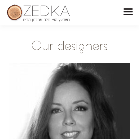
O
ur designers