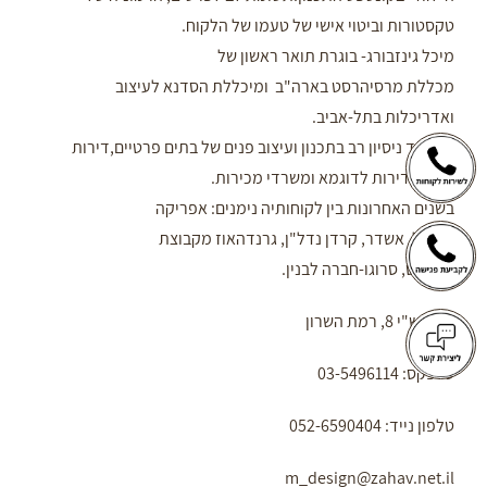
טקסטורות וביטוי אישי של טעמו של הלקוח.
מיכל גינזבורג- בוגרת תואר ראשון של
מכללת מרסיהרסט בארה"ב ומיכללת הסדנא לעיצוב
ואדריכלות בתל-אביב.
למשרד ניסיון רב בתכנון ועיצוב פנים של בתים פרטיים,דירות
יוקרה, דירות לדוגמא ומשרדי מכירות.
בשנים האחרונות בין לקוחותיה נימנים: אפריקה
ישראל, אשדר, קרדן נדל"ן, גרנדהאוז מקבוצת
בליליוס, סרוגו-חברה לבנין.
רח' רש"י 8, רמת השרון
טלפקס: 03-5496114
טלפון נייד: 052-6590404
m_design@zahav.net.il