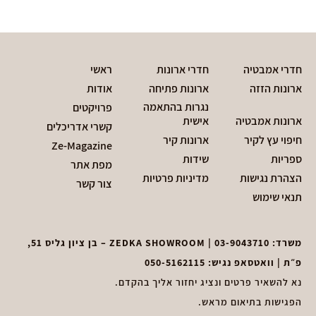
חדרי אמבטיה
חדרי ארונות
ראשי
ארונות הזזה
ארונות פתיחה
אודות
נגרות בהתאמה
פרויקטים
ארונות אמבטיה
אישית
קשרי אדריכלים
חיפוי עץ לקיר
ארונות קיר
Ze-Magazine
ספריות
שידות
מפת אתר
הצהרת נגישות
מדיניות פרטיות
צור קשר
תנאי שימוש
משרד:
03-9043710
| ZEDKA SHOWROOM – בן ציון גליס 51,
פ״ת | וואטסאפ נגיש:
050-5162115
נא להשאיר פרטים ונציג יחזור אליך בהקדם.
הפגישות בתיאום מראש.