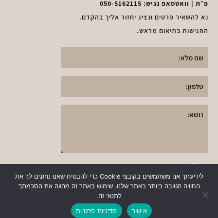
פ״ת | וואטסאפ נגיש:
050-5162115
נא להשאיר פרטים ונציג יחזור אליך בהקדם.
הפגישות בתיאום מראש.
א
אני אני מאשר את
תקנון מדיניות הפרטיות
י
לידיעתך אנו משתמשים בקובצי Cookie כדי להבטיח שאנו נותנים לך את
ותנאי השימוש
באתר
ש
החוויה הטובה ביותר באתר שלנו. שימוש באתר זה מהווה את הסכמתך
שלח
לתנאי זה.
ו
ר
אישור
מדיניות פרטיות