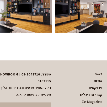
ראשי
משרד:
03-9043710
| ZEDKA SHOWROOM – בן ציון גליס 51, פ״ת | וואטסאפ נגיש:
אודות
5162115
פרויקטים
נא להשאיר פרטים ונציג יחזור אליך
קשרי אדריכלים
הפגישות בתיאום מראש.
Ze-Magazine