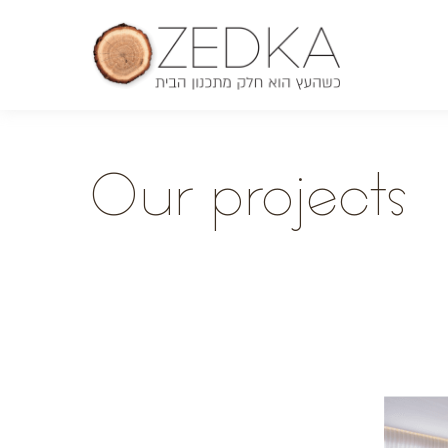
O
ur projects