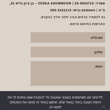
משרד:
03-9043710
| ZEDKA SHOWROOM – בן ציון גליס 51,
פ״ת | וואטסאפ נגיש:
050-5162115
נא להשאיר פרטים ונציג יחזור אליך בהקדם.
הפגישות בתיאום מראש.
א
אני אני מאשר את
תקנון מדיניות הפרטיות
י
לידיעתך אנו משתמשים בקובצי Cookie כדי להבטיח שאנו נותנים לך את
ותנאי השימוש
באתר
ש
החוויה הטובה ביותר באתר שלנו. שימוש באתר זה מהווה את הסכמתך
שלח
לתנאי זה.
ו