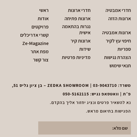
חדרי אמבטיה
חדרי ארונות
ראשי
ארונות הזזה
ארונות פתיחה
אודות
נגרות בהתאמה
פרויקטים
ארונות אמבטיה
אישית
קשרי אדריכלים
חיפוי עץ לקיר
ארונות קיר
Ze-Magazine
ספריות
שידות
מפת אתר
הצהרת נגישות
מדיניות פרטיות
צור קשר
תנאי שימוש
משרד:
03-9043710
| ZEDKA SHOWROOM – בן ציון גליס 51,
פ״ת | וואטסאפ נגיש:
050-5162115
נא להשאיר פרטים ונציג יחזור אליך בהקדם.
הפגישות בתיאום מראש.