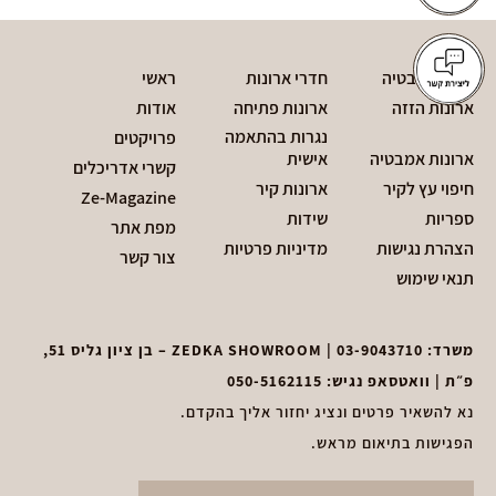
חדרי אמבטיה
חדרי ארונות
ראשי
ארונות הזזה
ארונות פתיחה
אודות
נגרות בהתאמה
פרויקטים
ארונות אמבטיה
אישית
קשרי אדריכלים
חיפוי עץ לקיר
ארונות קיר
Ze-Magazine
ספריות
שידות
מפת אתר
הצהרת נגישות
מדיניות פרטיות
צור קשר
תנאי שימוש
משרד:
03-9043710
| ZEDKA SHOWROOM – בן ציון גליס 51,
פ״ת | וואטסאפ נגיש:
050-5162115
נא להשאיר פרטים ונציג יחזור אליך בהקדם.
הפגישות בתיאום מראש.