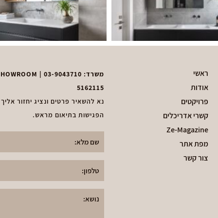
ראשי
משרד:
03-9043710
| ZEDKA SHOWROOM – בן ציון גליס 51, פ״ת | וואטסאפ נגיש:
אודות
5162115
פרויקטים
נא להשאיר פרטים ונציג יחזור אליך
קשרי אדריכלים
הפגישות בתיאום מראש.
Ze-Magazine
מפת אתר
צור קשר