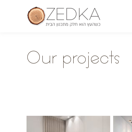
O
ur projects