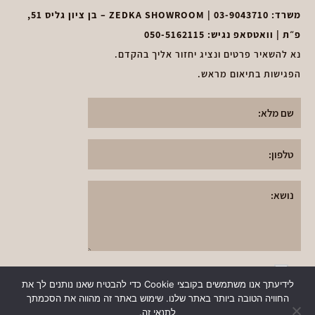
משרד:
03-9043710
| ZEDKA SHOWROOM – בן ציון גליס 51,
פ״ת | וואטסאפ נגיש:
050-5162115
נא להשאיר פרטים ונציג יחזור אליך בהקדם.
הפגישות בתיאום מראש.
א
אני אני מאשר את
תקנון מדיניות הפרטיות
י
לידיעתך אנו משתמשים בקובצי Cookie כדי להבטיח שאנו נותנים לך את
ותנאי השימוש
באתר
ש
החוויה הטובה ביותר באתר שלנו. שימוש באתר זה מהווה את הסכמתך
שלח
לתנאי זה.
ו