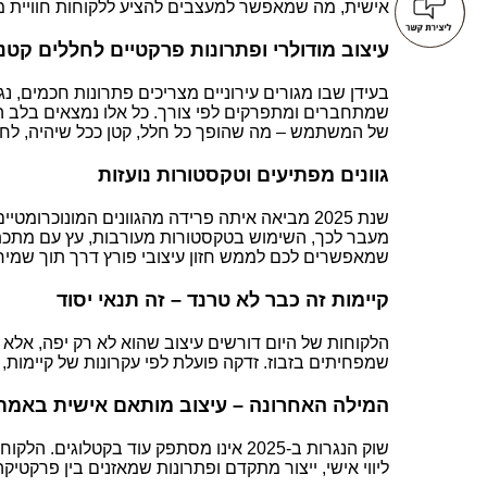
אישית, מה שמאפשר למעצבים להציע ללקוחות חוויית מג
עיצוב מודולרי ופתרונות פרקטיים לחללים קטנ
בעידן שבו מגורים עירוניים מצריכים פתרונות חכמים, 
שמתחברים ומתפרקים לפי צורך. כל אלו נמצאים בלב ה
של המשתמש – מה שהופך כל חלל, קטן ככל שיהיה, לחכ
גוונים מפתיעים וטקסטורות נועזות
שנת 2025 מביאה איתה פרידה מהגוונים המונוכרו
מעבר לכך, השימוש בטקסטורות מעורבות, עץ עם מתכת, פו
שמאפשרים לכם לממש חזון עיצובי פורץ דרך תוך שמירה
קיימות זה כבר לא טרנד – זה תנאי יסוד
הלקוחות של היום דורשים עיצוב שהוא לא רק יפה, אלא 
שמפחיתים בזבוז.
זדקה
פועלת לפי עקרונות של קיימות,
המילה האחרונה – עיצוב מותאם אישית באמת
שוק הנגרות ב-2025 אינו מסתפק עוד בקטלוגים. הלקוחות רוצים פריט שלא דומה לשום דבר אחר, כזה שנבנה עבורם, בסיפור שלהם, בחלל שלהם. כאן נכנסת לתמונה
ליווי אישי, ייצור מתקדם ופתרונות שמאזנים בין פרקטיק