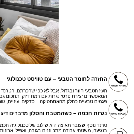
החזרה לחומר הטבעי – עם טוויסט טכנולוגי
העץ הטבעי חוזר ובגדול, אבל לא כפי שהכרתם. הטרנד של 2025 מביא עימו שילובים חכמים בין עץ גולמי לבין טכנולוגיות עיבוד מתקדמות.
המאפשרים יצירת פרטי נגרות עם רמת דיוק ותחכום גבו
פגמים טבעיים כחלק מהאסתטיקה – סדקים, עיניים, גווני
נגרות חכמה – כשהמטבח והסלון מדברים דיגי
טרנד נוסף שצובר תאוצה הוא שילוב של טכנולוגיה ח
בנגיעה, משטחי עבודה מתכווננים בגובה, ואפילו ארונו