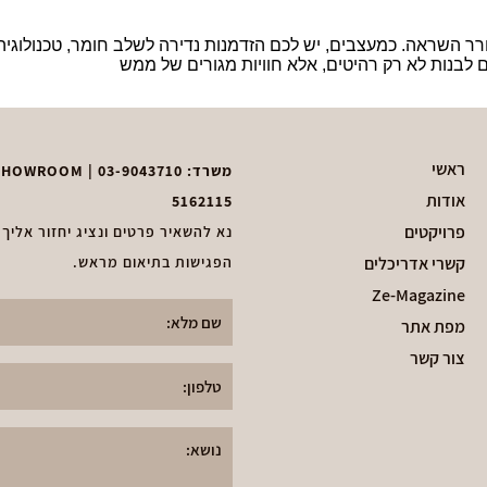
יר, מתקדם ומעורר השראה. כמעצבים, יש לכם הזדמנות נדירה לשלב חומר, טכנו
ם לבנות לא רק רהיטים, אלא חוויות מגורים של ממש
ראשי
משרד:
03-9043710
| ZEDKA SHOWROOM – בן ציון גליס 51, פ״ת | וואטסאפ נגיש:
אודות
5162115
פרויקטים
נא להשאיר פרטים ונציג יחזור אליך
קשרי אדריכלים
הפגישות בתיאום מראש.
Ze-Magazine
מפת אתר
צור קשר