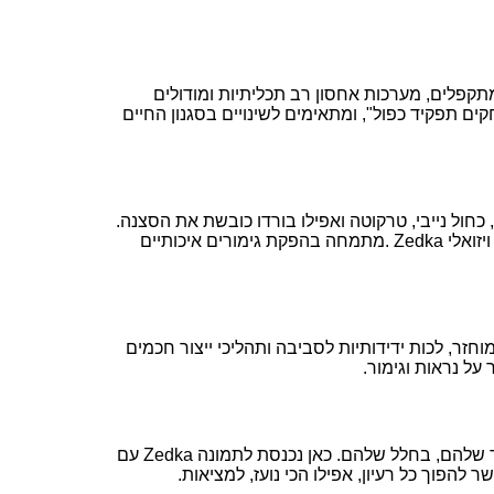
תקפלים, מערכות אחסון רב תכליתיות ומודולים
תפקיד כפול", ומתאימים לשינויים בסגנון החיים
ד, כחול נייבי, טרקוטה ואפילו בורדו כובשת את הסצנה.
זואלי
. Zedka
מתמחה בהפקת גימורים איכותיים
זר, לכות ידידותיות לסביבה ותהליכי ייצור חכמים
על נראות וגימור
.
Zedka
עם
 להפוך כל רעיון, אפילו הכי נועז, למציאות
.