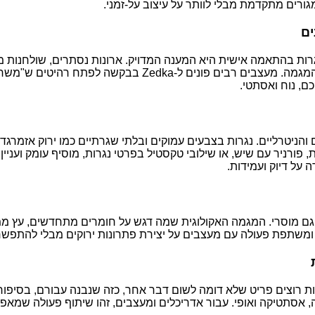
ורים מתקדמת מבלי לוותר על עיצוב על-זמני
.
ים
נגרות בהתאמה אישית היא המענה המדויק. ארונות נסתרים, שולחנות מ
מגמה. מעצבים רבים פונים ל-
Zedka
בבקשה לפתח רהיטים ש"משחקים 
ם, נוח ואסתטי
.
מטיים והניטרליים. נגרות בצבעים עמוקים ובלתי שגרתיים כמו ירוק אזמרג
רניר עם שיש, או שילובי טקסטיל בפרטי נגרות, מוסיף עומק ועניין וי
 על דיוק ועמידות
.
גם מוסרי. המגמה האקולוגית שמה דגש על חומרים מתחדשים, עץ ממוח
 ומשתפת פעולה עם מעצבים על יצירת פתרונות ירוקים מבלי להתפשר 
ה, אסתטיקה ואופי. עבור אדריכלים ומעצבים, זהו שיתוף פעולה שמאפשר