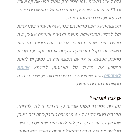
גלם לייצור רהיטים . זהו חומר חזק ועמיד בפני שחיקה ועוביו
עד 30 מ"מ. סוגי פורמייקה נוספים הם אלה המיועדים לציפוי
ולגימור ועוביים כמילימטר אחד.
יתרונותיה של הפורמייקה הם בכך, שהלוח עמיד בפני לחות
וקל לניקוי. הפורמייקה מגיעה בצבעים ובגוונים שונים, ועם
מרקם פני שטח בצורות שונות. טכנולוגיות חדישות
מאפשרות לקבל פורמייקה שקופה או מבריקה, עם שכבת
מתכת, הטבעה, או אף עם תמונה אישית. כמובן יש לקחת
בחשבון את הייעוד של הארונות, לדוגמא
ארונות
לאמבטיה
חשוב שיהיו עמידים בפני מים ועובש, שיוצבו בגובה
מסויים ופרמטרים נוספים.
עץ לבוד (סנדוויץ')
זהו לוח המורכב משתי שכבות עץ ניצבות זו לזו (לבדים).
הלבדים בעובי של 1 עד 4.7 מ"מ והם מודבקים זה לזה באופן
שהכיוון של סיבי העץ בין לוח ללוח הינו שתי וערב. כאשר
מגלפים את העץ הטבעי מתקבלת פיסה דקיקה, היא הווניר.