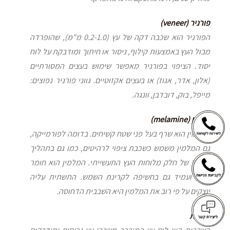
פורניר (veneer)
הפורניר הוא שכבה דקה של עץ (0.2-1.0 מ"מ), שהופרדה
מבול העץ באמצעות קילוף, ניסור או חיתוך ומודבקת על לוח
יסוד. הציפוי בפורניר מאפשר שימוש בעצים המסורתיים
(אלון, אדר, אגוז) או בעצים אקזוטיים. גווני פורניר נפוצים:
מייפל, בוק, דובדבן, וונגה.
מלמין (melamine)
המלמין הוא שרף בעל פני שטח קשיחים. בדומה לפורמייקה,
גם המלמין משמש כשכבת ציפוי לרהיטים, כמו גם בתהליך
הייצור של חלק מלוחות העץ התעשייתי. המלמין הוא חומר
חזק, ועמיד גם בחשיפה לקרינת השמש. התשתית עליה
יוצקים על פי רוב את המלמין היא השבבית הדחוסה.
שבבית