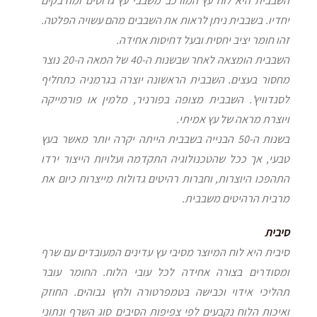
השבבית היא לוח עץ המורכב משבבי עץ גרוסים ומודבקים
יחדיו. בשבבית ניתן לראות את השבבים מהם עשויה הפלטה.
זהו חומר יציב יחסית ובעל דחיסות אחידה.
השבבית הומצאה לאחר שבשנות ה-40 של המאה ה-20 נוצר
מחסור בעצים. השבבית הראשונה יוצרה בגרמניה כתחליף
לסנדוויץ'. השבבית מצופה בפורניר, מלמין או פורמייקה
ויוצרת מראה של עץ אמיתי.
בשנות ה-50 הבנייה בשבבית הייתה יקרה יותר מאשר בעץ
טבעי, אך ככל שהטכנולוגיה התקדמה ועלויות הייצור ירדו
התהפכו היוצרות, וחברות רהיטים גדולות מייצרות כיום את
מרבית הרהיטים משבבית.
סיבית
סיבית היא לוח המיוצר מסיבי עץ עדינים המעובדים עם שרף
ומסודרים בצורה אחידה לכל עובי הלוח. החומר עובר
תהליכי אידוי וכבישה בטמפרטורה ולחץ גבוהים. החוזק
ואיכות הלוח נקבעים לפי צפיפות הסיבים סוג השרף ונתוני