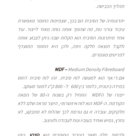
תהליך הכבישה.
יתרונותיה של הסיבית הם בכך, שצפיפות החומר מאפשרת
עיבוד צורני נוח, מה שהופך אותה נוחה מאוד לייצור. עוד
אחד מיתרונות הסיבית הוא הקלות שבה ניתן לצבוע אותה
ולקבל תוצאה חלקה ויפה, ולכן היא החומר המועדף
לפריטים מוגמרים.
MDF –
Medium Density Fibreboard
אם.די.אף הוא למעשה לוח סיבית. זהו לוח סיבית דחוס
במידה בינונית, כלומר בין 600 ל– 800 ק"ג למטר מעוקב.
ייצורו של הMDF התחיל רק בשנות ה-80 של המאה
הקודמת. ה-MDF הוא לוח איזוטרופי, היוצר מראה שלם ללא
חלקיקים. עובדה זו גם גורמת לכך שהלוח לא מתבקע, לא
נחרץ, גמיש ואחיד בעוביו ונוח לעבודה ולעיצוב.
ולבסוף, חלק חשוב בעיבוד החומרים הוא
הצבע
. ניתן