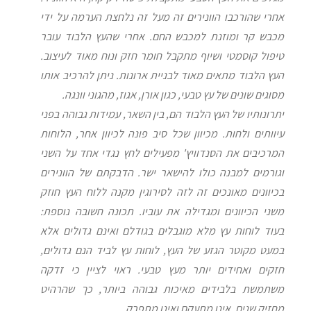
אחרי שהורכבו הוונירים זה מעל זה נלחצת הערמה על ידי
מכבש קר ומוזנת למכבש החם. אחרי שהעץ הלבוד עובר
טיפול קוסמטי ושיוף מתקבל חומר חזק ונוח מאוד לעיצוב.
העץ הלבוד מתאים מאוד לבניית ארונות. ניתן להרכיב אותו
מסוגים שונים של עץ טבעי, כגון אורן, אגוז, מהגוני וונגה.
יתרונותיו של העץ הלבוד הם, בין השאר, עמידות גבוהה בפני
עיוותים ולחות. מכיוון שכל סיב פונה לכיוון אחר, הלוחות
המרכיבים את הסנדוויץ' מפעילים לחץ נגדי אחד על השני
וגורמים למבנה כולו להישאר ישר. הדבקתם של הוונירים
בכיוונים מאונכים זה לזה לסירוגין מקנה ללוח העץ חוזק
משני הכיוונים ומגדילה את עוביו. תכונה חשובה נוספת:
בעוד לוחות עץ מלא מוגבלים בגודלם ואינם גדולים אלא
במעט מקוטר הגזע של העץ, לוחות עץ לביד הנם גדולים,
חזקים ואחידים יותר מעץ טבעי. ראוי לציין כי זדקה
משתמשת בלבידים מאיכות גבוהה ביותר, כך שהרהיט
מחזיק שנים, אינו מתעקם ואינו מתפרק.