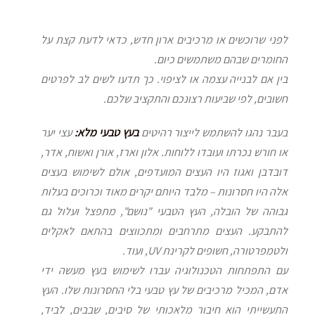
לפני שרוכשים או מרכיבים ארון חדש, כדאי לדעת קצת על
החומרים שבהם משתמשים כיום.
בין אם לבנייה עצמה או לציפוי. כך תדעו לשים לב לפרטים
חשובים, לפי שביעות רצונכם והתקציב שלכם.
בעבר נהגו להשתמש לייצור רהיטים
בעץ טבעי מלא:
עצי יער
או חורש נכרתו ועובדו ללוחות. אלון וארז, אורן ואשוח, אדר,
דובדבן ואגוז היו העצים המועדפים, אולם לשימוש בעצים
אלה היו חסרונות – מלבד היותם יקרים מאוד וכרוכים בעלות
גבוהה של הובלה, העץ הטבעי "נושם", מתפצל ועלול גם
להתבקע. העצים מתרחבים ומתכווצים בהתאם לאקלים
ולטמפרטורה, חשופים לקרינת UV, ועוד.
עם התפתחות הטכנולוגיה עברו לשימוש בעץ מעשה ידי
אדם, המכיל מרכיבים של עץ טבעי בלי החסרונות שלו. העץ
התעשייתי הוא חיבור מלאכותי של סיבים, שבבים, לביד,