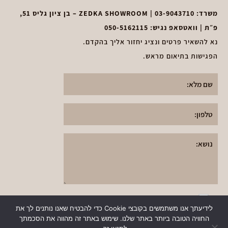
משרד:
03-9043710
| ZEDKA SHOWROOM – בן ציון גליס 51,
פ״ת | וואטסאפ נגיש:
050-5162115
נא להשאיר פרטים ונציג יחזור אליך בהקדם.
הפגישות בתיאום מראש.
א
אני אני מאשר את
תקנון מדיניות הפרטיות
י
לידיעתך אנו משתמשים בקובצי Cookie כדי להבטיח שאנו נותנים לך את
ותנאי השימוש
באתר
ש
החוויה הטובה ביותר באתר שלנו. שימוש באתר זה מהווה את הסכמתך
שלח