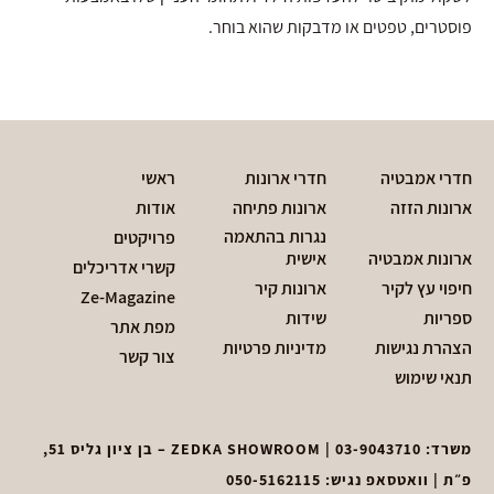
פוסטרים, טפטים או מדבקות שהוא בוחר.
חדרי אמבטיה
חדרי ארונות
ראשי
ארונות הזזה
ארונות פתיחה
אודות
נגרות בהתאמה
פרויקטים
ארונות אמבטיה
אישית
קשרי אדריכלים
חיפוי עץ לקיר
ארונות קיר
Ze-Magazine
ספריות
שידות
מפת אתר
הצהרת נגישות
מדיניות פרטיות
צור קשר
תנאי שימוש
משרד:
03-9043710
| ZEDKA SHOWROOM – בן ציון גליס 51,
פ״ת | וואטסאפ נגיש:
050-5162115