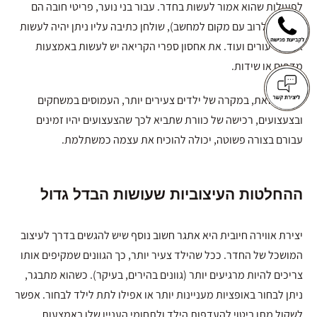
לפעולות שהוא אמור לעשות בחדר. עבור בני נוער, פריטי חובה הם
ספרייה (לרוב עם מקום למחשב), שולחן כתיבה עליו ניתן יהיה לעשות
את השיעורים ועוד. את אחסון ספרי הקריאה יש לעשות באמצעות
מדפים או שידות.
לעומת זאת, במקרה של ילדים צעירים יותר, העמוסים במשחקים
ובצעצועים, רכישה של כוורת שתביא לכך שהצעצועים יהיו זמינים
עבורם בצורה פשוטה, יכולה להוכיח את עצמה כמשתלמת.
ההחלטות העיצוביות שעושות הבדל גדול
יצירת אווירה חיובית היא אתגר חשוב נוסף שיש להגשים בדרך לעיצוב
המושכל של החדר. ככל שהילד צעיר יותר, כך הגוונים שמקיפים אותו
צריכים להיות מרגיעים יותר (גוונים בהירים, בעיקר). כשהוא מתבגר,
ניתן לבחור באופציות מעניינות יותר או אפילו לתת לילד לבחור. אפשר
לשקול מתן ביטוי להעדפות הילד ולתחומי העניין שלו באמצעות