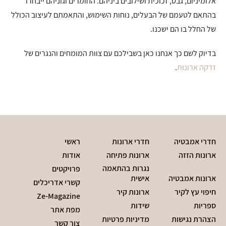
אלומיניום, גבס, זכוכית ושילובים ביניהם. החומרים וגוניהם ייבחרו
בהתאם לטעמם של הבעלים, נוחות השימוש, והתאמתם לעיצוב הכולל
של החלל בו הם ישכנו.
בדיוק לשם כך אנחנו כאן בשבילכם עם צוות המומחים והנגרים של
זדקה ארונות
.
חדרי אמבטיה
חדרי ארונות
ראשי
ארונות הזזה
ארונות פתיחה
אודות
נגרות בהתאמה
פרויקטים
ארונות אמבטיה
אישית
קשרי אדריכלים
חיפוי עץ לקיר
ארונות קיר
Ze-Magazine
ספריות
שידות
מפת אתר
הצהרת נגישות
מדיניות פרטיות
צור קשר