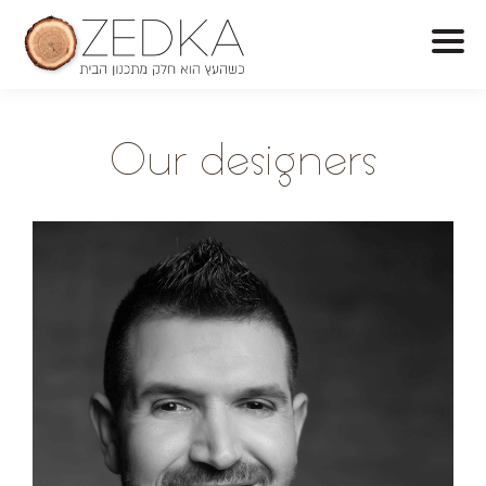
O
ur designers