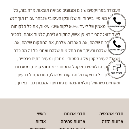
העבודה בפרויקטים שונים ומגוונים מביאה תוצאות מרהיבות, כל
פרויקט מאופיין בייחודיות שלו ובקו העיצובי שנבחר עבורו תוך דגש
על האני מאמין של ליעד: 80% לקוח 20% עיצוב, את כל הלקוחות
ליעד דואג להכיר באופן אישי, לחקור עליהם, ללמוד אותם, להכיר
את הצרכים שלהם, את האהבות שלהם, את החוזקות שלהם, את
הסודות שלהם ובעיקר את החלומות שלהם ואחרי כל זה מה כבר
נשאר? לעצב? קטן עליו. הסטודיו מתכנן ומעצב בתים פרטיים,
דירות יוקרה ולופטים. ולקהל המסחרי : מתחמי קניות, מסעדות
ובתי מלון. כל פרויקט מלווה בקונספט שלו, הוא מתחיל ברעיון
ומסתיים כשהווילון תלוי והצמחים פורחים והמגבות כבר בארון…
חדרי אמבטיה
חדרי ארונות
ראשי
ארונות הזזה
ארונות פתיחה
אודות
נגרות בהתאמה