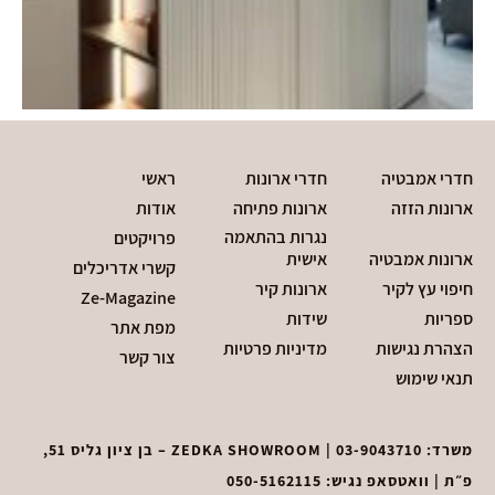
חדרי אמבטיה
חדרי ארונות
ראשי
ארונות הזזה
ארונות פתיחה
אודות
נגרות בהתאמה
פרויקטים
ארונות אמבטיה
אישית
קשרי אדריכלים
חיפוי עץ לקיר
ארונות קיר
Ze-Magazine
ספריות
שידות
מפת אתר
הצהרת נגישות
מדיניות פרטיות
צור קשר
תנאי שימוש
משרד:
03-9043710
| ZEDKA SHOWROOM – בן ציון גליס 51,
פ״ת | וואטסאפ נגיש:
050-5162115