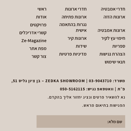
חדרי אמבטיה
חדרי ארונות
ראשי
ארונות הזזה
ארונות פתיחה
אודות
נגרות בהתאמה
פרויקטים
ארונות אמבטיה
אישית
קשרי אדריכלים
חיפוי עץ לקיר
ארונות קיר
Ze-Magazine
ספריות
שידות
מפת אתר
הצהרת נגישות
מדיניות פרטיות
צור קשר
תנאי שימוש
משרד:
03-9043710
| ZEDKA SHOWROOM – בן ציון גליס 51,
פ״ת | וואטסאפ נגיש:
050-5162115
נא להשאיר פרטים ונציג יחזור אליך בהקדם.
הפגישות בתיאום מראש.