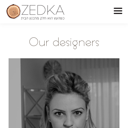
O
ur designers